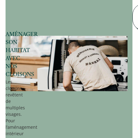
AMÉNAGER
SON
HABITAT
AVEC
NOS
CLOISONS
Les
cloisons
revêtent
de
multiples
visages.
Pour
l’aménagement
intérieur